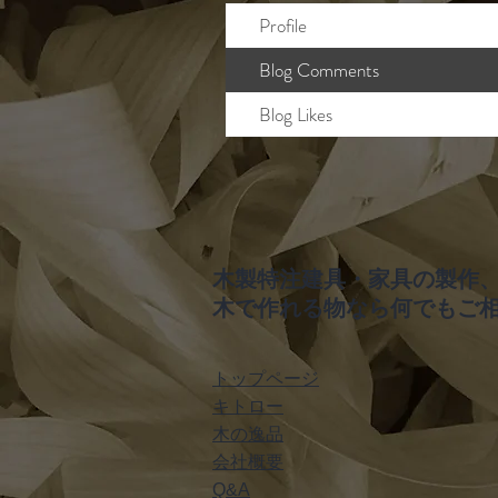
Profile
Blog Comments
Blog Likes
木製特注建具・家具の製作
木で作れる物なら何でもご
トップページ
キトロー
木の逸品
会社概要
Q&A