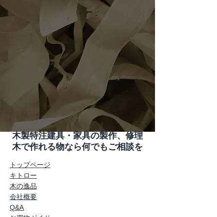
木製特注建具・家具の製作、修理
木で作れる物なら何でもご相談を
トップページ
キトロー
木の逸品
会社概要
Q&A